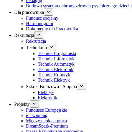
Pedagog
Budowa systemu ochrony zdrowia psychicznego dzieci i
Dla pracownika
Fundusz socjalny
Harmonogram
Dokumenty dla Pracownika
Rekrutacja
Rekrutacja
Technikum
Technik Programista
Technik Informatyk
Technik Automatyk
Technik Elektronik
Technik Robotyk
Technik Elektryk
Szkoła Branżowa I Stopnia
Elektryk
Elektronik
Projekty
Fundusze Europejskie
e-Twinning
Między nauką a pracą
DreamSpark-Premium
Nasza Ekologiczna Pracownia