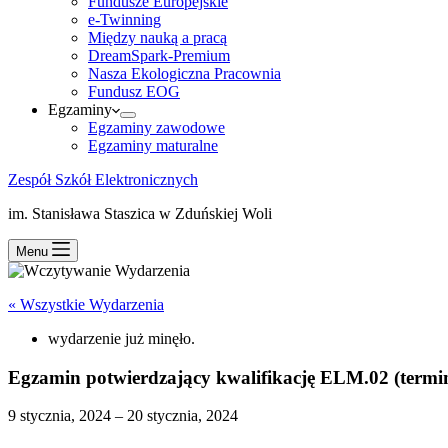
Fundusze Europejskie
e-Twinning
Między nauką a pracą
DreamSpark-Premium
Nasza Ekologiczna Pracownia
Fundusz EOG
Egzaminy
Egzaminy zawodowe
Egzaminy maturalne
Zespół Szkół Elektronicznych
im. Stanisława Staszica w Zduńskiej Woli
Menu
« Wszystkie Wydarzenia
wydarzenie już minęło.
Egzamin potwierdzający kwalifikację ELM.02 (term
9 stycznia, 2024
–
20 stycznia, 2024