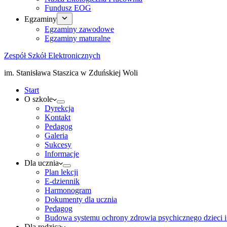
Fundusz EOG
Egzaminy
Egzaminy zawodowe
Egzaminy maturalne
Zespół Szkół Elektronicznych
im. Stanisława Staszica w Zduńskiej Woli
Start
O szkole
Dyrekcja
Kontakt
Pedagog
Galeria
Sukcesy
Informacje
Dla ucznia
Plan lekcji
E-dziennik
Harmonogram
Dokumenty dla ucznia
Pedagog
Budowa systemu ochrony zdrowia psychicznego dzieci i
Dla rodzica