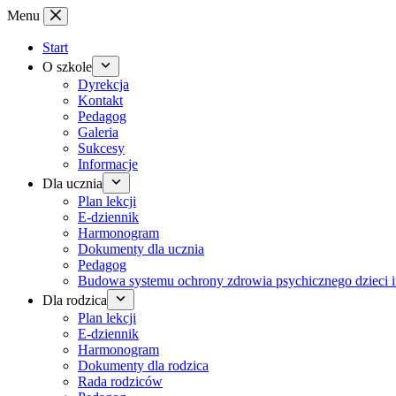
Przejdź
Menu
do
treści
Start
O szkole
Dyrekcja
Kontakt
Pedagog
Galeria
Sukcesy
Informacje
Dla ucznia
Plan lekcji
E-dziennik
Harmonogram
Dokumenty dla ucznia
Pedagog
Budowa systemu ochrony zdrowia psychicznego dzieci i
Dla rodzica
Plan lekcji
E-dziennik
Harmonogram
Dokumenty dla rodzica
Rada rodziców