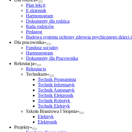
Plan lekcji
E-dziennik
Harmonogram
Dokumenty dla rodzica
Rada rodziców
Pedagog
Budowa systemu ochrony zdrowia psychicznego dzieci i
Dla pracownika
Fundusz socjalny
Harmonogram
Dokumenty dla Pracownika
Rekrutacja
Rekrutacja
Technikum
Technik Programista
Technik Informatyk
Technik Automatyk
Technik Elektronik
Technik Robotyk
Technik Elektryk
Szkoła Branżowa I Stopnia
Elektryk
Elektronik
Projekty