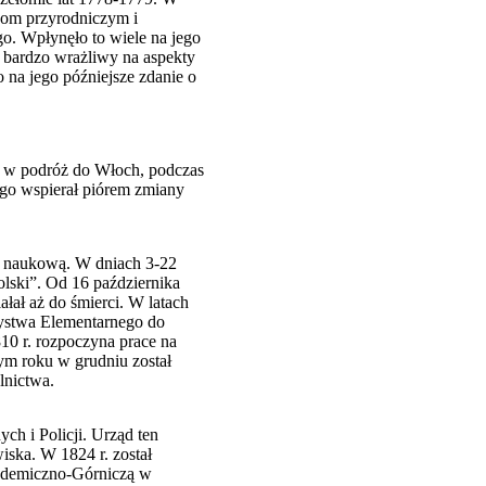
ukom przyrodniczym i
o. Wpłynęło to wiele na jego
ę bardzo wrażliwy na aspekty
 na jego późniejsze zdanie o
ł w podróż do Włoch, podczas
ego wspierał piórem zmiany
cą naukową. W dniach 3-22
lski”. Od 16 października
łał aż do śmierci. W latach
zystwa Elementarnego do
10 r. rozpoczyna prace na
ym roku w grudniu został
lnictwa.
h i Policji. Urząd ten
iska. W 1824 r. został
kademiczno-Górniczą w