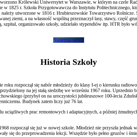
tworzono Królewski Uniwersytet w Warszawie, w którym na czele Rady
e w 1825 r. Szkoła Przygotowawcza do Instytutu Politechnicznego, któr
ca należy utworzone w 1816 r. Hrubieszowskie Towarzystwo Rolnicze. 
anej ziemi, a na własność wspólną przeznaczył lasy, stawy, część gr
, szpital, organizowało szkoły, udzielało stypendiów itp. HTR było wó
Następna strona
Historia Szkoły
ie roku rozpoczął się nabór młodzieży do klasy I-ej o kierunku radio
rzydzielony na jej stałą siedzibę we wrześniu 1967 roku. Uprzednio
chowskiego (przybył on na uroczystości jubileuszowe 100-lecia Zduńs
niczemu. Budynek zatem liczy już 76 lat.
 uciążliwych prac remontowych i adaptacyjnych, a później żmudnych
8 rozpoczął się już w nowej szkole. Młodzież nie przyszła jednak w 
ały się do przeprowadzenia lekcji. Wszędzie było pełno gruzów i śmiec