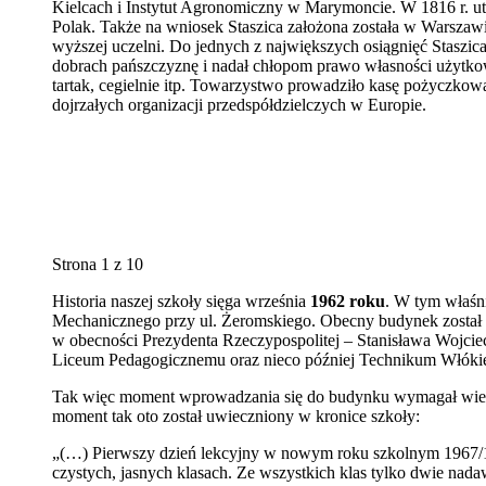
Kielcach i Instytut Agronomiczny w Marymoncie. W 1816 r. u
Polak. Także na wniosek Staszica założona została w Warszawi
wyższej uczelni. Do jednych z największych osiągnięć Staszi
dobrach pańszczyznę i nadał chłopom prawo własności użytkow
tartak, cegielnie itp. Towarzystwo prowadziło kasę pożyczkową
dojrzałych organizacji przedspółdzielczych w Europie.
Strona 1 z 10
Historia naszej szkoły sięga września
1962 roku
. W tym właśn
Mechanicznego przy ul. Żeromskiego. Obecny budynek został p
w obecności Prezydenta Rzeczypospolitej – Stanisława Wojcie
Liceum Pedagogicznemu oraz nieco później Technikum Włókien
Tak więc moment wprowadzania się do budynku wymagał wielu
moment tak oto został uwieczniony w kronice szkoły:
„(…) Pierwszy dzień lekcyjny w nowym roku szkolnym 1967/196
czystych, jasnych klasach. Ze wszystkich klas tylko dwie nadaw