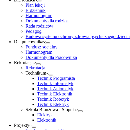
Plan lekcji
E-dziennik
Harmonogram
Dokumenty dla rodzica
Rada rodziców
Pedagog
Budowa systemu ochrony zdrowia psychicznego dzieci i
Dla pracownika
Fundusz socjalny
Harmonogram
Dokumenty dla Pracownika
Rekrutacja
Rekrutacja
Technikum
Technik Programista
Technik Informatyk
Technik Automatyk
Technik Elektronik
Technik Robotyk
Technik Elektryk
Szkoła Branżowa I Stopnia
Elektryk
Elektronik
Projekty