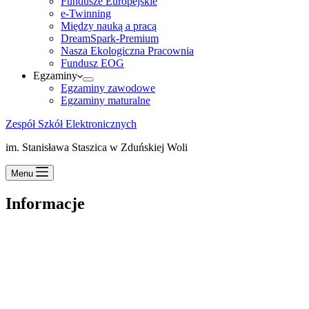
Fundusze Europejskie
e-Twinning
Między nauką a pracą
DreamSpark-Premium
Nasza Ekologiczna Pracownia
Fundusz EOG
Egzaminy
Egzaminy zawodowe
Egzaminy maturalne
Zespół Szkół Elektronicznych
im. Stanisława Staszica w Zduńskiej Woli
Menu
Informacje