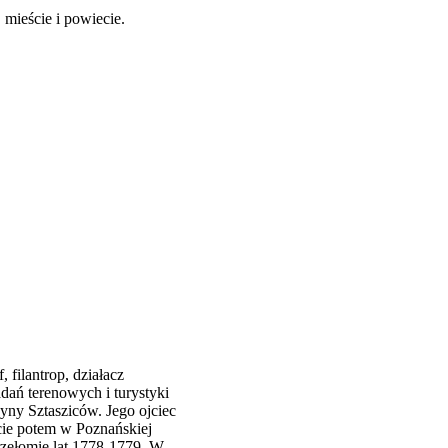
mieście i powiecie.
, filantrop, działacz
adań terenowych i turystyki
zyny Sztasziców. Jego ojciec
ście potem w Poznańskiej
rzełomie lat 1778-1779. W