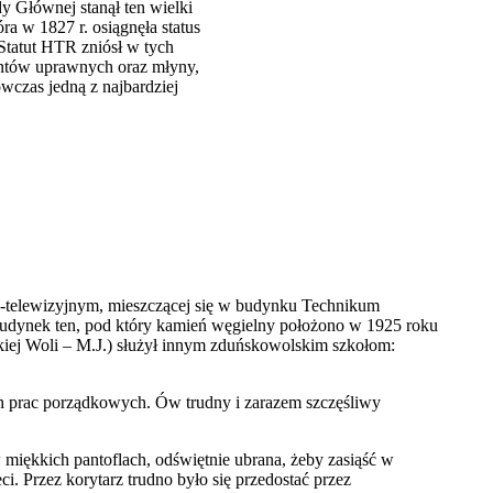
 Głównej stanął ten wielki
a w 1827 r. osiągnęła status
Statut HTR zniósł w tych
untów uprawnych oraz młyny,
wczas jedną z najbardziej
wo-telewizyjnym, mieszczącej się w budynku Technikum
 budynek ten, pod który kamień węgielny położono w 1925 roku
kiej Woli – M.J.) służył innym zduńskowolskim szkołom:
 prac porządkowych. Ów trudny i zarazem szczęśliwy
miękkich pantoflach, odświętnie ubrana, żeby zasiąść w
i. Przez korytarz trudno było się przedostać przez