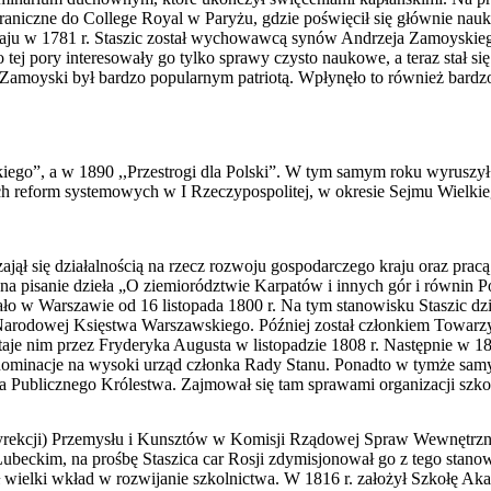
graniczne do College Royal w Paryżu, gdzie poświęcił się głównie na
aju w 1781 r. Staszic został wychowawcą synów Andrzeja Zamoyskieg
 tej pory interesowały go tylko sprawy czysto naukowe, a teraz stał si
 Zamoyski był bardzo popularnym patriotą. Wpłynęło to również bardzo
iego”, a w 1890 ,,Przestrogi dla Polski”. W tym samym roku wyruszy
ch reform systemowych w I Rzeczypospolitej, w okresie Sejmu Wielki
jął się działalnością na rzecz rozwoju gospodarczego kraju oraz pra
a pisanie dzieła „O ziemiorództwie Karpatów i innych gór i równin Po
ało w Warszawie od 16 listopada 1800 r. Na tym stanowisku Staszic dzia
 Narodowej Księstwa Warszawskiego. Później został członkiem Towar
taje nim przez Fryderyka Augusta w listopadzie 1808 r. Następnie w 18
 nominacje na wysoki urząd członka Rady Stanu. Ponadto w tymże sam
 Publicznego Królestwa. Zajmował się tam sprawami organizacji szko
rekcji) Przemysłu i Kunsztów w Komisji Rządowej Spraw Wewnętrznyc
ubeckim, na prośbę Staszica car Rosji zdymisjonował go z tego stanow
sł wielki wkład w rozwijanie szkolnictwa. W 1816 r. założył Szkołę A