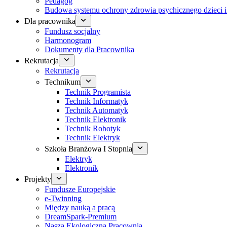
Pedagog
Budowa systemu ochrony zdrowia psychicznego dzieci i
Dla pracownika
Fundusz socjalny
Harmonogram
Dokumenty dla Pracownika
Rekrutacja
Rekrutacja
Technikum
Technik Programista
Technik Informatyk
Technik Automatyk
Technik Elektronik
Technik Robotyk
Technik Elektryk
Szkoła Branżowa I Stopnia
Elektryk
Elektronik
Projekty
Fundusze Europejskie
e-Twinning
Między nauką a pracą
DreamSpark-Premium
Nasza Ekologiczna Pracownia