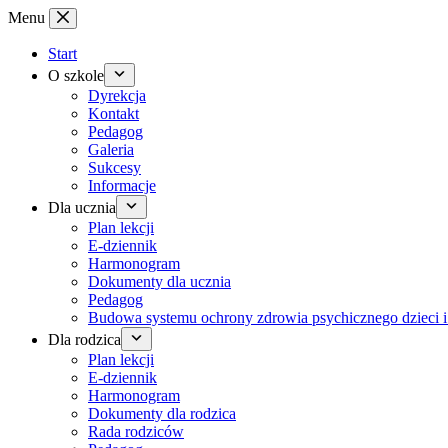
Przejdź
Menu
do
treści
Start
O szkole
Dyrekcja
Kontakt
Pedagog
Galeria
Sukcesy
Informacje
Dla ucznia
Plan lekcji
E-dziennik
Harmonogram
Dokumenty dla ucznia
Pedagog
Budowa systemu ochrony zdrowia psychicznego dzieci i
Dla rodzica
Plan lekcji
E-dziennik
Harmonogram
Dokumenty dla rodzica
Rada rodziców