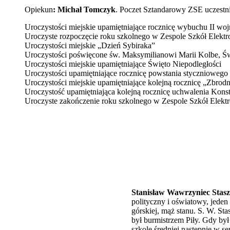
Opiekun
: Michał Tomczyk
. Poczet Sztandarowy ZSE uczestni
Uroczystości miejskie upamiętniające rocznicę wybuchu II wo
Uroczyste rozpoczęcie roku szkolnego w Zespole Szkół Elektr
Uroczystości miejskie „Dzień Sybiraka”
Uroczystości poświęcone św. Maksymilianowi Marii Kolbe, Św
Uroczystości miejskie upamiętniające Święto Niepodległości
Uroczystości upamiętniające rocznicę powstania styczniowego
Uroczystości miejskie upamiętniające kolejną rocznicę „Zbrodn
Uroczystość upamiętniająca kolejną rocznicę uchwalenia Konst
Uroczyste zakończenie roku szkolnego w Zespole Szkół Elektr
Stanisław Wawrzyniec Stasz
polityczny i oświatowy, jeden
górskiej, mąż stanu. S. W. Sta
był burmistrzem Piły. Gdy był
szkole średniej następnie w 