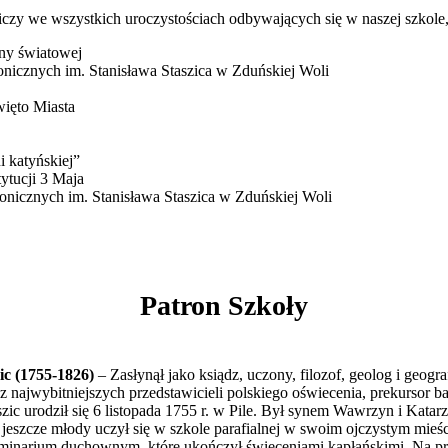
czy we wszystkich uroczystościach odbywających się w naszej szkole, 
jny światowej
onicznych im. Stanisława Staszica w Zduńskiej Woli
ięto Miasta
i katyńskiej”
ytucji 3 Maja
onicznych im. Stanisława Staszica w Zduńskiej Woli
Patron Szkoły
ic (1755-1826)
– Zasłynął jako ksiądz, uczony, filozof, geolog i geograf
 z najwybitniejszych przedstawicieli polskiego oświecenia, prekursor b
szic urodził się 6 listopada 1755 r. w Pile. Był synem Wawrzyn i Katar
 jeszcze młody uczył się w szkole parafialnej w swoim ojczystym mie
seminarium duchownym, które ukończył święceniami kapłańskimi. Na p