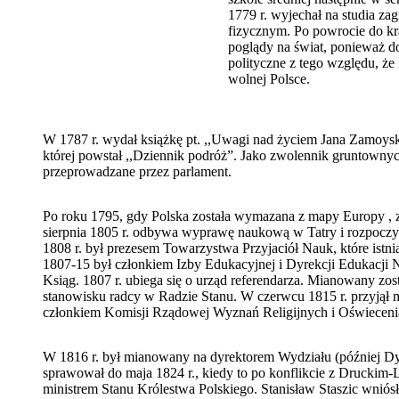
1779 r. wyjechał na studia za
fizycznym. Po powrocie do kr
poglądy na świat, ponieważ do
polityczne z tego względu, że
wolnej Polsce.
W 1787 r. wydał książkę pt. ,,Uwagi nad życiem Jana Zamoysk
której powstał ,,Dziennik podróż”. Jako zwolennik gruntowny
przeprowadzane przez parlament.
Po roku 1795, gdy Polska została wymazana z mapy Europy , za
sierpnia 1805 r. odbywa wyprawę naukową w Tatry i rozpoczyn
1808 r. był prezesem Towarzystwa Przyjaciół Nauk, które istni
1807-15 był członkiem Izby Edukacyjnej i Dyrekcji Edukacji
Ksiąg. 1807 r. ubiega się o urząd referendarza. Mianowany zos
stanowisku radcy w Radzie Stanu. W czerwcu 1815 r. przyjął
członkiem Komisji Rządowej Wyznań Religijnych i Oświecenia
W 1816 r. był mianowany na dyrektorem Wydziału (później Dy
sprawował do maja 1824 r., kiedy to po konflikcie z Druckim-L
ministrem Stanu Królestwa Polskiego. Stanisław Staszic wnió