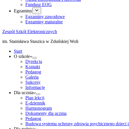
Fundusz EOG
Egzaminy
Egzaminy zawodowe
Egzaminy maturalne
Zespół Szkół Elektronicznych
im. Stanisława Staszica w Zduńskiej Woli
Start
O szkole
Dyrekcja
Kontakt
Pedagog
Galeria
Sukcesy
Informacje
Dla ucznia
Plan lekcji
E-dziennik
Harmonogram
Dokumenty dla ucznia
Pedagog
Budowa systemu ochrony zdrowia psychicznego dzieci i
Dla rodzica