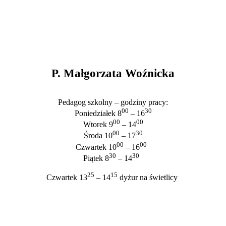
P. Małgorzata Woźnicka
Pedagog szkolny – godziny pracy:
00
30
Poniedziałek 8
– 16
00
00
Wtorek 9
– 14
00
30
Środa 10
– 17
00
00
Czwartek 10
– 16
30
30
Piątek 8
– 14
25
15
Czwartek 13
– 14
dyżur na świetlicy