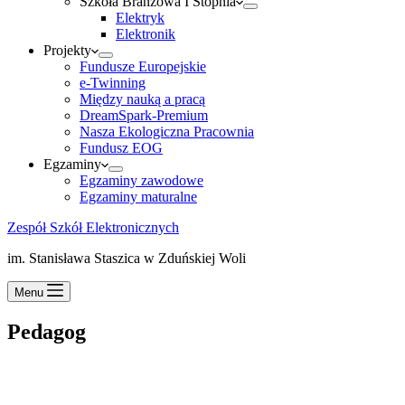
Szkoła Branżowa I Stopnia
Elektryk
Elektronik
Projekty
Fundusze Europejskie
e-Twinning
Między nauką a pracą
DreamSpark-Premium
Nasza Ekologiczna Pracownia
Fundusz EOG
Egzaminy
Egzaminy zawodowe
Egzaminy maturalne
Zespół Szkół Elektronicznych
im. Stanisława Staszica w Zduńskiej Woli
Menu
Pedagog