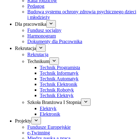
Rada rodziców
Pedagog
Budowa systemu ochrony zdrowia psychicznego dzieci
i młodzieży
Dla pracownika
Fundusz socjalny
Harmonogram
Dokumenty dla Pracownika
Rekrutacja
Rekrutacja
Technikum
Technik Programista
Technik Informatyk
Technik Automatyk
Technik Elektronik
Technik Robotyk
Technik Elektryk
Szkoła Branżowa I Stopnia
Elektryk
Elektronik
Projekty
Fundusze Europejskie
e-Twinning
Między nauką a pracą