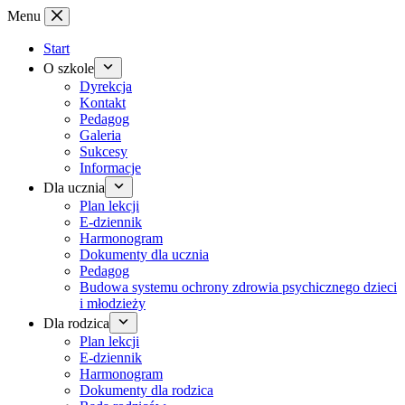
Przejdź
Menu
do
treści
Start
O szkole
Dyrekcja
Kontakt
Pedagog
Galeria
Sukcesy
Informacje
Dla ucznia
Plan lekcji
E-dziennik
Harmonogram
Dokumenty dla ucznia
Pedagog
Budowa systemu ochrony zdrowia psychicznego dzieci
i młodzieży
Dla rodzica
Plan lekcji
E-dziennik
Harmonogram
Dokumenty dla rodzica