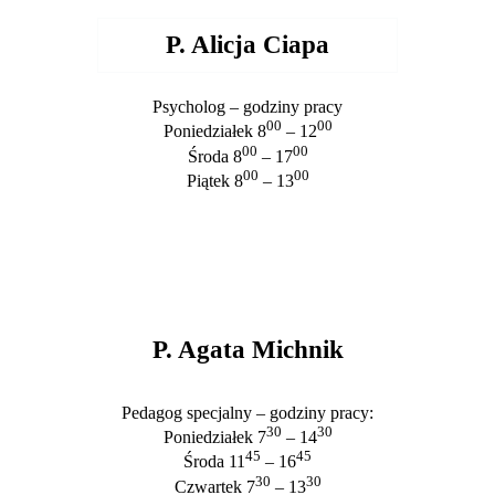
P. Alicja Ciapa
Psycholog – godziny pracy
00
00
Poniedziałek 8
– 12
00
00
Środa 8
– 17
00
00
Piątek 8
– 13
P. Agata Michnik
Pedagog specjalny – godziny pracy:
30
30
Poniedziałek 7
– 14
45
45
Środa 11
– 16
30
30
Czwartek 7
– 13