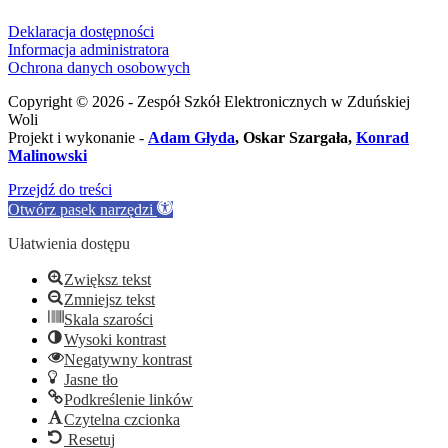
Deklaracja dostępności
Informacja administratora
Ochrona danych osobowych
Copyright © 2026 - Zespół Szkół Elektronicznych w Zduńskiej
Woli
Projekt i wykonanie -
Adam Głyda
, Oskar Szargała,
Konrad
Malinowski
Przejdź do treści
Otwórz pasek narzędzi
Ułatwienia dostępu
Zwiększ tekst
Zmniejsz tekst
Skala szarości
Wysoki kontrast
Negatywny kontrast
Jasne tło
Podkreślenie linków
Czytelna czcionka
Resetuj