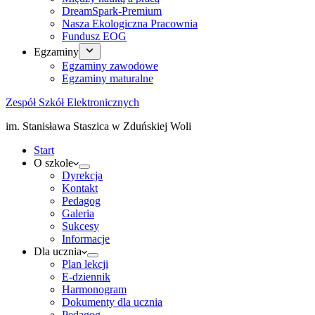
DreamSpark-Premium
Nasza Ekologiczna Pracownia
Fundusz EOG
Egzaminy
Egzaminy zawodowe
Egzaminy maturalne
Zespół Szkół Elektronicznych
im. Stanisława Staszica w Zduńskiej Woli
Start
O szkole
Dyrekcja
Kontakt
Pedagog
Galeria
Sukcesy
Informacje
Dla ucznia
Plan lekcji
E-dziennik
Harmonogram
Dokumenty dla ucznia
Pedagog