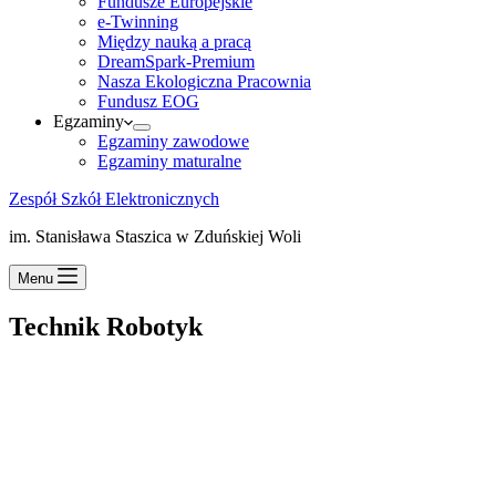
Fundusze Europejskie
e-Twinning
Między nauką a pracą
DreamSpark-Premium
Nasza Ekologiczna Pracownia
Fundusz EOG
Egzaminy
Egzaminy zawodowe
Egzaminy maturalne
Zespół Szkół Elektronicznych
im. Stanisława Staszica w Zduńskiej Woli
Menu
Technik Robotyk