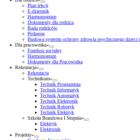
Plan lekcji
E-dziennik
Harmonogram
Dokumenty dla rodzica
Rada rodziców
Pedagog
Budowa systemu ochrony zdrowia psychicznego dzieci i
Dla pracownika
Fundusz socjalny
Harmonogram
Dokumenty dla Pracownika
Rekrutacja
Rekrutacja
Technikum
Technik Programista
Technik Informatyk
Technik Automatyk
Technik Elektronik
Technik Robotyk
Technik Elektryk
Szkoła Branżowa I Stopnia
Elektryk
Elektronik
Projekty