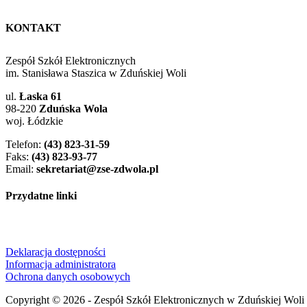
KONTAKT
Zespół Szkół Elektronicznych
im. Stanisława Staszica w Zduńskiej Woli
ul.
Łaska 61
98-220
Zduńska Wola
woj. Łódzkie
Telefon:
(43) 823-31-59
Faks:
(43) 823-93-77
Email:
sekretariat@zse-zdwola.pl
Przydatne linki
Deklaracja dostępności
Informacja administratora
Ochrona danych osobowych
Copyright © 2026 - Zespół Szkół Elektronicznych w Zduńskiej Woli