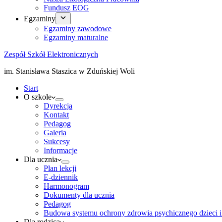
Fundusz EOG
Egzaminy
Egzaminy zawodowe
Egzaminy maturalne
Zespół Szkół Elektronicznych
im. Stanisława Staszica w Zduńskiej Woli
Start
O szkole
Dyrekcja
Kontakt
Pedagog
Galeria
Sukcesy
Informacje
Dla ucznia
Plan lekcji
E-dziennik
Harmonogram
Dokumenty dla ucznia
Pedagog
Budowa systemu ochrony zdrowia psychicznego dzieci i
Dla rodzica