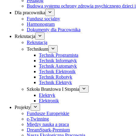
Pedagog
Budowa systemu ochrony zdrowia psychicznego dzieci i
Dla pracownika
Fundusz socjalny
Harmonogram
Dokumenty dla Pracownika
Rekrutacja
Rekrutacja
Technikum
Technik Programista
Technik Informatyk
Technik Automatyk
Technik Elektronik
Technik Robotyk
Technik Elektryk
Szkoła Branżowa I Stopnia
Elektryk
Elektronik
Projekty
Fundusze Europejskie
e-Twinning
Między nauką a pracą
DreamSpark-Premium
Nasza Ekologiczna Pracownia