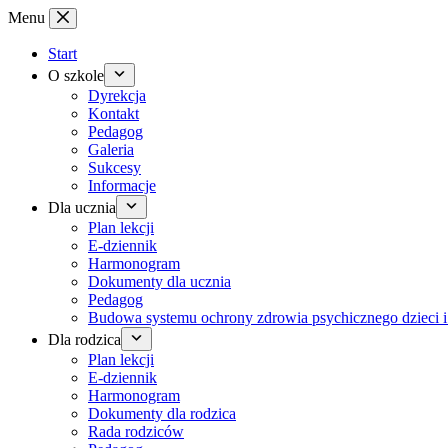
Przejdź
Menu
do
treści
Start
O szkole
Dyrekcja
Kontakt
Pedagog
Galeria
Sukcesy
Informacje
Dla ucznia
Plan lekcji
E-dziennik
Harmonogram
Dokumenty dla ucznia
Pedagog
Budowa systemu ochrony zdrowia psychicznego dzieci i
Dla rodzica
Plan lekcji
E-dziennik
Harmonogram
Dokumenty dla rodzica
Rada rodziców