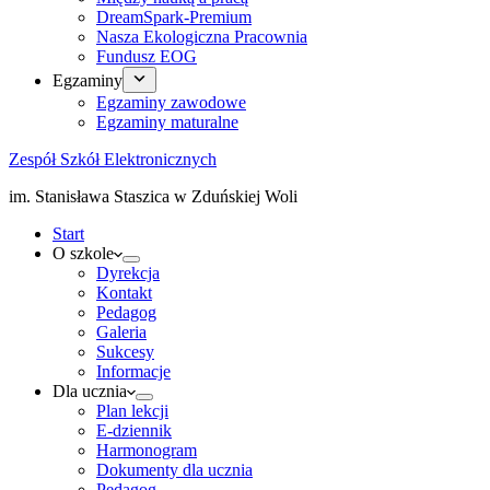
DreamSpark-Premium
Nasza Ekologiczna Pracownia
Fundusz EOG
Egzaminy
Egzaminy zawodowe
Egzaminy maturalne
Zespół Szkół Elektronicznych
im. Stanisława Staszica w Zduńskiej Woli
Start
O szkole
Dyrekcja
Kontakt
Pedagog
Galeria
Sukcesy
Informacje
Dla ucznia
Plan lekcji
E-dziennik
Harmonogram
Dokumenty dla ucznia
Pedagog