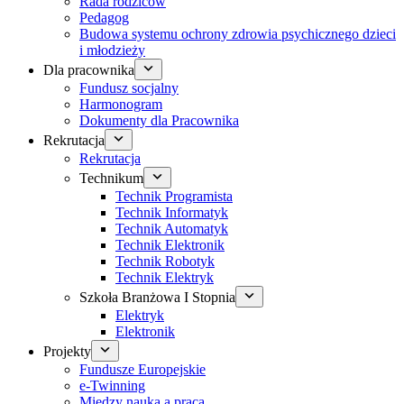
Rada rodziców
Pedagog
Budowa systemu ochrony zdrowia psychicznego dzieci
i młodzieży
Dla pracownika
Fundusz socjalny
Harmonogram
Dokumenty dla Pracownika
Rekrutacja
Rekrutacja
Technikum
Technik Programista
Technik Informatyk
Technik Automatyk
Technik Elektronik
Technik Robotyk
Technik Elektryk
Szkoła Branżowa I Stopnia
Elektryk
Elektronik
Projekty
Fundusze Europejskie
e-Twinning
Między nauką a pracą