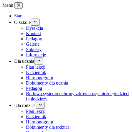
Przejdź
Menu
do
treści
Start
O szkole
Dyrekcja
Kontakt
Pedagog
Galeria
Sukcesy
Informacje
Dla ucznia
Plan lekcji
E-dziennik
Harmonogram
Dokumenty dla ucznia
Pedagog
Budowa systemu ochrony zdrowia psychicznego dzieci
i młodzieży
Dla rodzica
Plan lekcji
E-dziennik
Harmonogram
Dokumenty dla rodzica