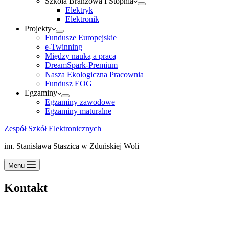
Szkoła Branżowa I Stopnia
Elektryk
Elektronik
Projekty
Fundusze Europejskie
e-Twinning
Między nauką a pracą
DreamSpark-Premium
Nasza Ekologiczna Pracownia
Fundusz EOG
Egzaminy
Egzaminy zawodowe
Egzaminy maturalne
Zespół Szkół Elektronicznych
im. Stanisława Staszica w Zduńskiej Woli
Menu
Kontakt