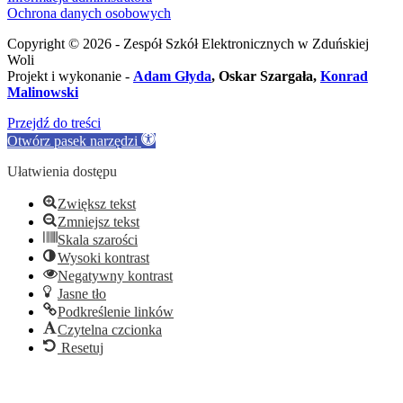
Ochrona danych osobowych
Copyright © 2026 - Zespół Szkół Elektronicznych w Zduńskiej
Woli
Projekt i wykonanie -
Adam Głyda
, Oskar Szargała,
Konrad
Malinowski
Przejdź do treści
Otwórz pasek narzędzi
Ułatwienia dostępu
Zwiększ tekst
Zmniejsz tekst
Skala szarości
Wysoki kontrast
Negatywny kontrast
Jasne tło
Podkreślenie linków
Czytelna czcionka
Resetuj