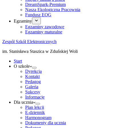
DreamSpark-Premium
Nasza Ekologiczna Pracownia
Fundusz EOG
Egzaminy
Egzaminy zawodowe
Egzaminy maturalne
Zespół Szkół Elektronicznych
im. Stanisława Staszica w Zduńskiej Woli
Start
O szkole
Dyrekcja
Kontakt
Pedagog
Galeria
Sukcesy
Informacje
Dla ucznia
Plan lekcji
E-dziennik
Harmonogram
Dokumenty dla ucznia
Pedagog