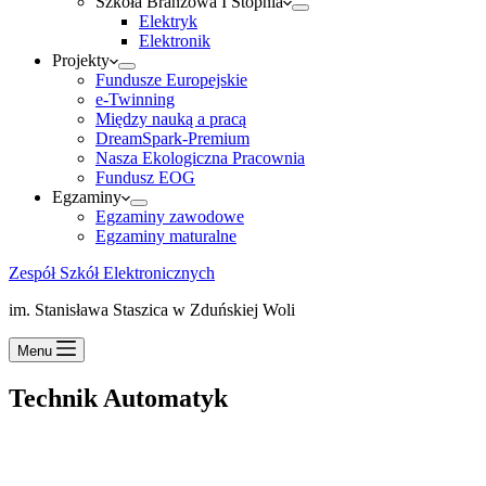
Szkoła Branżowa I Stopnia
Elektryk
Elektronik
Projekty
Fundusze Europejskie
e-Twinning
Między nauką a pracą
DreamSpark-Premium
Nasza Ekologiczna Pracownia
Fundusz EOG
Egzaminy
Egzaminy zawodowe
Egzaminy maturalne
Zespół Szkół Elektronicznych
im. Stanisława Staszica w Zduńskiej Woli
Menu
Technik Automatyk