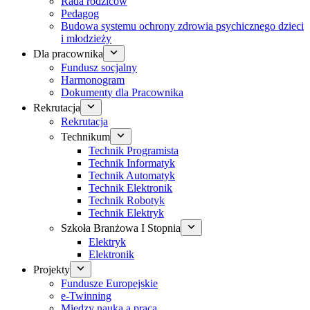
Rada rodziców
Pedagog
Budowa systemu ochrony zdrowia psychicznego dzieci
i młodzieży
Dla pracownika
Fundusz socjalny
Harmonogram
Dokumenty dla Pracownika
Rekrutacja
Rekrutacja
Technikum
Technik Programista
Technik Informatyk
Technik Automatyk
Technik Elektronik
Technik Robotyk
Technik Elektryk
Szkoła Branżowa I Stopnia
Elektryk
Elektronik
Projekty
Fundusze Europejskie
e-Twinning
Między nauką a pracą