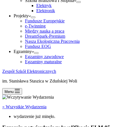
Szkoła Branżowa I Stopnia
Elektryk
Elektronik
Projekty
Fundusze Europejskie
e-Twinning
Między nauką a pracą
DreamSpark-Premium
Nasza Ekologiczna Pracownia
Fundusz EOG
Egzaminy
Egzaminy zawodowe
Egzaminy maturalne
Zespół Szkół Elektronicznych
im. Stanisława Staszica w Zduńskiej Woli
Menu
« Wszystkie Wydarzenia
wydarzenie już minęło.