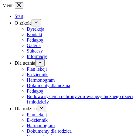
Przejdź
Menu
do
treści
Start
O szkole
Dyrekcja
Kontakt
Pedagog
Galeria
Sukcesy
Informacje
Dla ucznia
Plan lekcji
E-dziennik
Harmonogram
Dokumenty dla ucznia
Pedagog
Budowa systemu ochrony zdrowia psychicznego dzieci
i młodzieży
Dla rodzica
Plan lekcji
E-dziennik
Harmonogram
Dokumenty dla rodzica