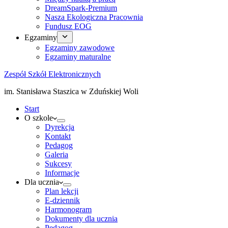
DreamSpark-Premium
Nasza Ekologiczna Pracownia
Fundusz EOG
Egzaminy
Egzaminy zawodowe
Egzaminy maturalne
Zespół Szkół Elektronicznych
im. Stanisława Staszica w Zduńskiej Woli
Start
O szkole
Dyrekcja
Kontakt
Pedagog
Galeria
Sukcesy
Informacje
Dla ucznia
Plan lekcji
E-dziennik
Harmonogram
Dokumenty dla ucznia
Pedagog