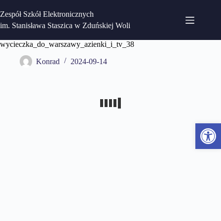
Przejdź
do
Zespół Szkół Elektronicznych
treści
im. Stanisława Staszica w Zduńskiej Woli
wycieczka_do_warszawy_azienki_i_tv_38
Konrad
2024-09-14
Otwórz pasek narzędzi