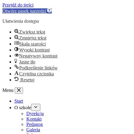
Przejdź do treści
Otwórz pasek narzędzi
Ułatwienia dostępu
Zwiększ tekst
Zmniejsz tekst
Skala szarości
Wysoki kontrast
Negatywny kontrast
Jasne tło
Podkreślenie linków
Czytelna czcionka
Resetuj
Przejdź
Menu
do
treści
Start
O szkole
Dyrekcja
Kontakt
Pedagog
Galeria