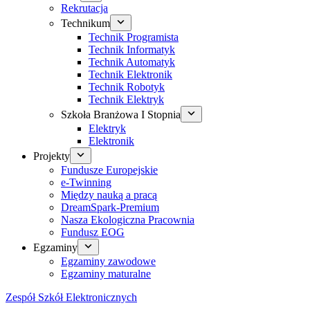
Rekrutacja
Technikum
Technik Programista
Technik Informatyk
Technik Automatyk
Technik Elektronik
Technik Robotyk
Technik Elektryk
Szkoła Branżowa I Stopnia
Elektryk
Elektronik
Projekty
Fundusze Europejskie
e-Twinning
Między nauką a pracą
DreamSpark-Premium
Nasza Ekologiczna Pracownia
Fundusz EOG
Egzaminy
Egzaminy zawodowe
Egzaminy maturalne
Zespół Szkół Elektronicznych