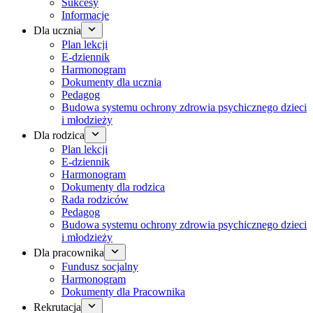
Sukcesy
Informacje
Dla ucznia
Plan lekcji
E-dziennik
Harmonogram
Dokumenty dla ucznia
Pedagog
Budowa systemu ochrony zdrowia psychicznego dzieci
i młodzieży
Dla rodzica
Plan lekcji
E-dziennik
Harmonogram
Dokumenty dla rodzica
Rada rodziców
Pedagog
Budowa systemu ochrony zdrowia psychicznego dzieci
i młodzieży
Dla pracownika
Fundusz socjalny
Harmonogram
Dokumenty dla Pracownika
Rekrutacja