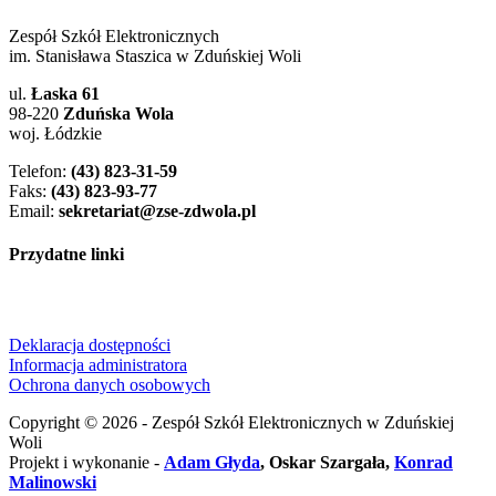
Zespół Szkół Elektronicznych
im. Stanisława Staszica w Zduńskiej Woli
ul.
Łaska 61
98-220
Zduńska Wola
woj. Łódzkie
Telefon:
(43) 823-31-59
Faks:
(43) 823-93-77
Email:
sekretariat@zse-zdwola.pl
Przydatne linki
Deklaracja dostępności
Informacja administratora
Ochrona danych osobowych
Copyright © 2026 - Zespół Szkół Elektronicznych w Zduńskiej
Woli
Projekt i wykonanie -
Adam Głyda
, Oskar Szargała,
Konrad
Malinowski