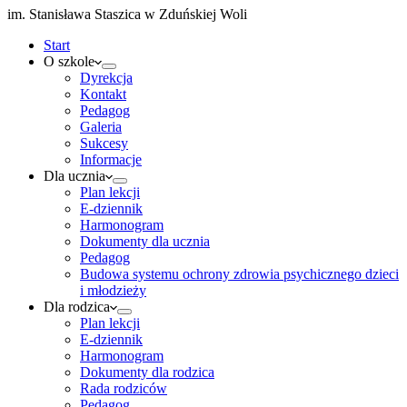
im. Stanisława Staszica w Zduńskiej Woli
Start
O szkole
Dyrekcja
Kontakt
Pedagog
Galeria
Sukcesy
Informacje
Dla ucznia
Plan lekcji
E-dziennik
Harmonogram
Dokumenty dla ucznia
Pedagog
Budowa systemu ochrony zdrowia psychicznego dzieci
i młodzieży
Dla rodzica
Plan lekcji
E-dziennik
Harmonogram
Dokumenty dla rodzica
Rada rodziców
Pedagog