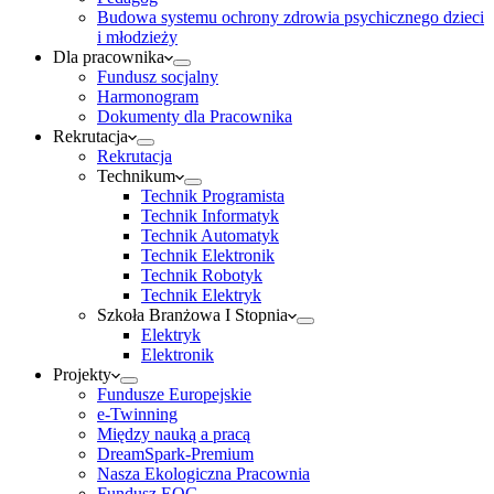
Budowa systemu ochrony zdrowia psychicznego dzieci
i młodzieży
Dla pracownika
Fundusz socjalny
Harmonogram
Dokumenty dla Pracownika
Rekrutacja
Rekrutacja
Technikum
Technik Programista
Technik Informatyk
Technik Automatyk
Technik Elektronik
Technik Robotyk
Technik Elektryk
Szkoła Branżowa I Stopnia
Elektryk
Elektronik
Projekty
Fundusze Europejskie
e-Twinning
Między nauką a pracą
DreamSpark-Premium
Nasza Ekologiczna Pracownia
Fundusz EOG