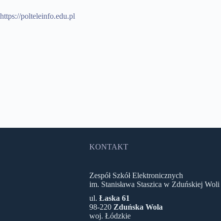
https://polteleinfo.edu.pl
KONTAKT
Zespół Szkół Elektronicznych
im. Stanisława Staszica w Zduńskiej Woli
ul.
Łaska 61
98-220
Zduńska Wola
woj. Łódzkie