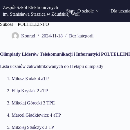
Przejdź
do
Zespół Szkół Elektronicznych
Start
O szkole
Dla uczni
treści
im. Stanisława Staszica w Zduńskiej Woli
Sukces – POLTELEINFO
Konrad
2024-11-18
Bez kategorii
Olimpiady Liderów Telekomunikacji i Informatyki POLTELEIN
Lista uczniów zakwalifikowanych do II etapu olimpiady
Miłosz Kułak 4 aTP
Filip Krysiak 2 aTP
Mikołaj Górecki 3 TPE
Marcel Gładkiewicz 4 aTP
Mikołaj Stańczyk 3 TP