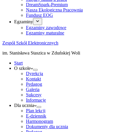
DreamSpark-Premium
Nasza Ekologiczna Pracownia
Fundusz EOG
Egzaminy
Egzaminy zawodowe
Egzaminy maturalne
Zespół Szkół Elektronicznych
im. Stanisława Staszica w Zduńskiej Woli
Start
O szkole
Dyrekcja
Kontakt
Pedagog
Galeria
Sukcesy
Informacje
Dla ucznia
Plan lekcji
E-dziennik
Harmonogram
Dokumenty dla ucznia
Pedagog