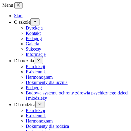
Przejdź
Menu
do
treści
Start
O szkole
Dyrekcja
Kontakt
Pedagog
Galeria
Sukcesy
Informacje
Dla ucznia
Plan lekcji
E-dziennik
Harmonogram
Dokumenty dla ucznia
Pedagog
Budowa systemu ochrony zdrowia psychicznego dzieci
i młodzieży
Dla rodzica
Plan lekcji
E-dziennik
Harmonogram
Dokumenty dla rodzica