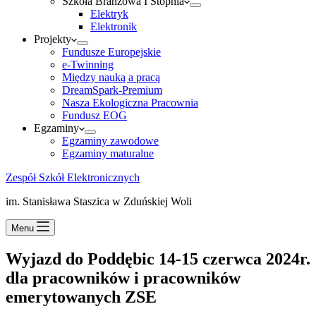
Szkoła Branżowa I Stopnia
Elektryk
Elektronik
Projekty
Fundusze Europejskie
e-Twinning
Między nauką a pracą
DreamSpark-Premium
Nasza Ekologiczna Pracownia
Fundusz EOG
Egzaminy
Egzaminy zawodowe
Egzaminy maturalne
Zespół Szkół Elektronicznych
im. Stanisława Staszica w Zduńskiej Woli
Menu
Wyjazd do Poddębic 14-15 czerwca 2024r.
dla pracowników i pracowników
emerytowanych ZSE