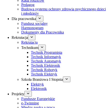
Rada rodziców
Pedagog
Budowa systemu ochrony zdrowia psychicznego dzieci
i młodzieży
Dla pracownika
Fundusz socjalny
Harmonogram
Dokumenty dla Pracownika
Rekrutacja
Rekrutacja
Technikum
Technik Programista
Technik Informatyk
Technik Automatyk
Technik Elektronik
Technik Robotyk
Technik Elektryk
Szkoła Branżowa I Stopnia
Elektryk
Elektronik
Projekty
Fundusze Europejskie
e-Twinning
Między nauką a pracą