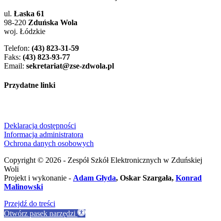
ul.
Łaska 61
98-220
Zduńska Wola
woj. Łódzkie
Telefon:
(43) 823-31-59
Faks:
(43) 823-93-77
Email:
sekretariat@zse-zdwola.pl
Przydatne linki
Deklaracja dostępności
Informacja administratora
Ochrona danych osobowych
Copyright © 2026 - Zespół Szkół Elektronicznych w Zduńskiej
Woli
Projekt i wykonanie -
Adam Głyda
, Oskar Szargała,
Konrad
Malinowski
Przejdź do treści
Otwórz pasek narzędzi