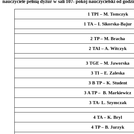
nauczyciele pełnią dyżur w sali 107- pokój nauczycielski
od godzi
1 TPI – M. Tomczyk
1 TA – I. Sikorska-Bajur
2 TP – M. Bracha
2 TAI – A. Witczyk
3 TGE – M. Jaworska
3 TI – E. Zaleska
3 B TP – K. Student
3 A TP – B. Markiewicz
3 TA- L. Szymczak
4 TA – K. Bryl
4 TP – B. Jurzyk