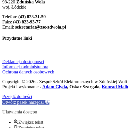
98-220
Zduńska Wola
woj. Łódzkie
Telefon:
(43) 823-31-59
Faks:
(43) 823-93-77
Email:
sekretariat@zse-zdwola.pl
Przydatne linki
Deklaracja dostępności
Informacja administratora
Ochrona danych osobowych
Copyright © 2026 - Zespół Szkół Elektronicznych w Zduńskiej Woli
Projekt i wykonanie -
Adam Głyda
, Oskar Szargała,
Konrad Mali
Przejdź do treści
Otwórz pasek narzędzi
Ułatwienia dostępu
Zwiększ tekst
Zmniejsz tekst