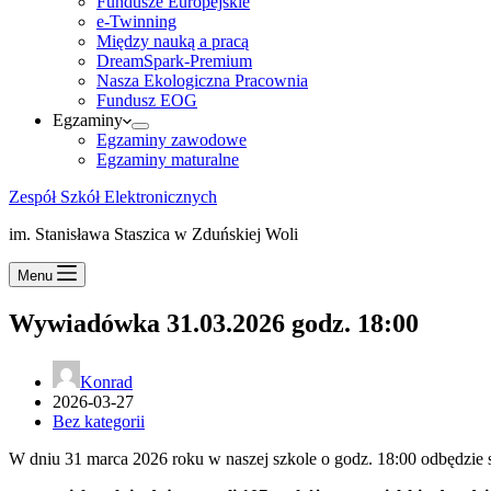
Fundusze Europejskie
e-Twinning
Między nauką a pracą
DreamSpark-Premium
Nasza Ekologiczna Pracownia
Fundusz EOG
Egzaminy
Egzaminy zawodowe
Egzaminy maturalne
Zespół Szkół Elektronicznych
im. Stanisława Staszica w Zduńskiej Woli
Menu
Wywiadówka 31.03.2026 godz. 18:00
Konrad
2026-03-27
Bez kategorii
W dniu 31 marca 2026 roku w naszej szkole o godz. 18:00 odbędzie