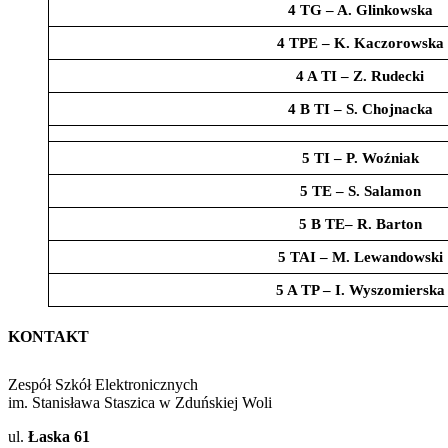
4 TG – A. Glinkowska
4 TPE – K. Kaczorowska
4 A TI – Z. Rudecki
4 B TI – S. Chojnacka
5 TI – P. Woźniak
5 TE – S. Salamon
5 B TE– R. Barton
5 TAI – M. Lewandowski
5 A TP – I. Wyszomierska
KONTAKT
Zespół Szkół Elektronicznych
im. Stanisława Staszica w Zduńskiej Woli
ul.
Łaska 61