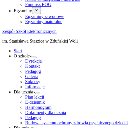
Fundusz EOG
Egzaminy
Egzaminy zawodowe
Egzaminy maturalne
Zespół Szkół Elektronicznych
im. Stanisława Staszica w Zduńskiej Woli
Start
O szkole
Dyrekcja
Kontakt
Pedagog
Galeria
Sukcesy
Informacje
Dla ucznia
Plan lekcji
E-dziennik
Harmonogram
Dokumenty dla ucznia
Pedagog
Budowa systemu ochrony zdrowia psychicznego dzieci i
Dla rodzica