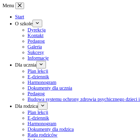
Przejdź
Menu
do
treści
Start
O szkole
Dyrekcja
Kontakt
Pedagog
Galeria
Sukcesy
Informacje
Dla ucznia
Plan lekcji
E-dziennik
Harmonogram
Dokumenty dla ucznia
Pedagog
Budowa systemu ochrony zdrowia psychicznego dzieci i
Dla rodzica
Plan lekcji
E-dziennik
Harmonogram
Dokumenty dla rodzica
Rada rodziców