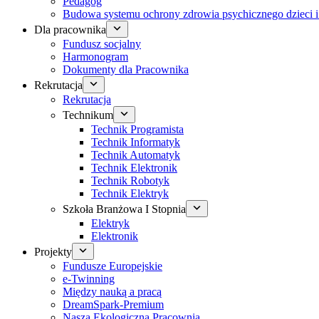
Pedagog
Budowa systemu ochrony zdrowia psychicznego dzieci i
Dla pracownika
Fundusz socjalny
Harmonogram
Dokumenty dla Pracownika
Rekrutacja
Rekrutacja
Technikum
Technik Programista
Technik Informatyk
Technik Automatyk
Technik Elektronik
Technik Robotyk
Technik Elektryk
Szkoła Branżowa I Stopnia
Elektryk
Elektronik
Projekty
Fundusze Europejskie
e-Twinning
Między nauką a pracą
DreamSpark-Premium
Nasza Ekologiczna Pracownia