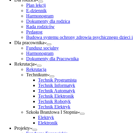
Plan lekcji
E-dziennik
Harmonogram
Dokumenty dla rodzica
Rada rodziców
Pedagog
Budowa systemu ochrony zdrowia psychicznego dzieci i
Dla pracownika
Fundusz socjalny
Harmonogram
Dokumenty dla Pracownika
Rekrutacja
Rekrutacja
Technikum
Technik Programista
Technik Informatyk
Technik Automatyk
Technik Elektronik
Technik Robotyk
Technik Elektryk
Szkoła Branżowa I Stopnia
Elektryk
Elektronik
Projekty